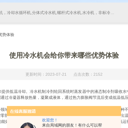
，冷却水循环机,分体式冷水机,螺杆式冷水机,水冷机，非标冷水机
优势体验
使用冷水机会给你带来哪些优势体验
更新时间：2023-07-21 点击次数：2152
供低温冷却。冷水机制冷剂轮回系统时蒸发器中的液态制冷剂吸收水
剂通过冷凝器释放热量，凝聚成液体，通过热力膨胀阀节流后变成低温低
域，可用于制冷、冷却、空调以及冷库等多个场景。它可以满足各种不
部件，具有稳定可靠的性能。它能够在长时间运行中保持恒定的输出温
欢迎您！
效比。它可以有效地将能源转化为制冷能力，减少能源浪费，降低运
来自局域网的朋友！有什么可以帮