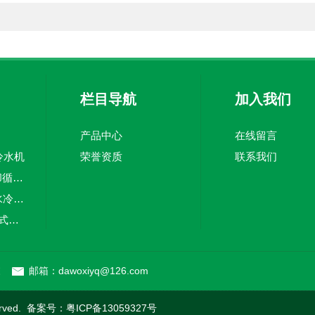
栏目导航
加入我们
产品中心
在线留言
冷水机
荣誉资质
联系我们
DW-LS-2500W冷却循环水系统
DW-LS-2KW循环水冷却系统
DW-5A冷水机风冷式冷水机
DW-LS-4F深圳实验室分体式冷水机
栋
邮箱：dawoxiyq@126.com
rved. 备案号：
粤ICP备13059327号