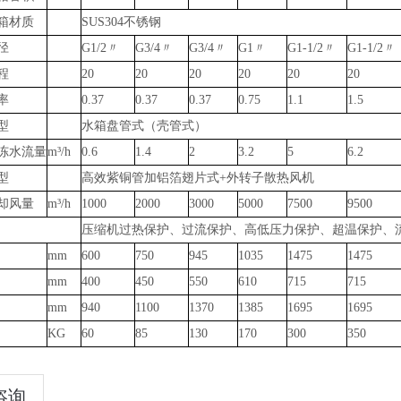
箱材质
SUS304不锈钢
径
G1/2〃
G3/4〃
G3/4〃
G1〃
G1-1/2〃
G1-1/2〃
程
20
20
20
20
20
20
率
0.37
0.37
0.37
0.75
1.1
1.5
型
水箱盘管式（壳管式）
冻水流量
m³/h
0.6
1.4
2
3.2
5
6.2
型
高效紫铜管加铝箔翅片式+外转子散热风机
却风量
m³/h
1000
2000
3000
5000
7500
9500
压缩机过热保护、过流保护、高低压力保护、超温保护、
mm
600
750
945
1035
1475
1475
mm
400
450
550
610
715
715
mm
940
1100
1370
1385
1695
1695
KG
60
85
130
170
300
350
咨询