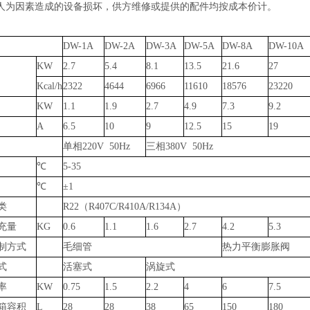
人为因素造成的设备损坏，供方维修或提供的配件均按成本价计。
DW-1A
DW-2A
DW-3A
DW-5A
DW-8A
DW-10A
KW
2.7
5.4
8.1
13.5
21.6
27
Kcal/h
2322
4644
6966
11610
18576
23220
KW
1.1
1.9
2.7
4.9
7.3
9.2
A
6.5
10
9
12.5
15
19
单相220V 50Hz
三相380V 50Hz
℃
5-35
℃
±1
类
R22（R407C/R410A/R134A）
充量
KG
0.6
1.1
1.6
2.7
4.2
5.3
制方式
毛细管
热力平衡膨胀阀
式
活塞式
涡旋式
率
KW
0.75
1.5
2.2
4
6
7.5
箱容积
L
28
28
38
65
150
180