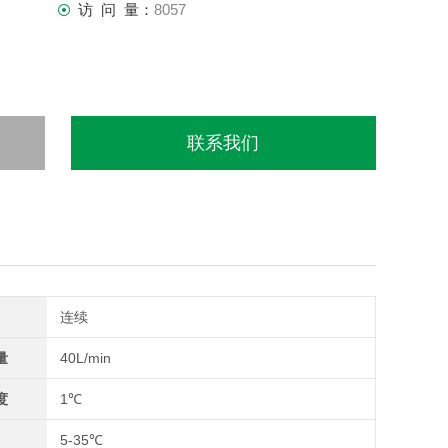
访 问 量：
8057
联系我们
连续
量
40L/min
度
1℃
5-35℃