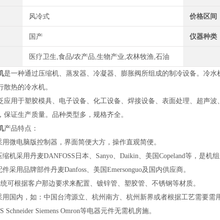
风冷式
价格区间
国产
仪器种类
医疗卫生,食品/农产品,生物产业,农林牧渔,石油
机
是一种通过压缩机、蒸发器、冷凝器、膨胀阀所组成的制冷设备。冷水
行散热的冷水机。
泛应用于塑胶模具、电子设备、化工设备、焊接设备、表面处理、超声波
，保证生产质量。品种类型多，规格齐全。
机
产品特点：
统采用微电脑版控制器，界面简便大方，操作直观简便。
缩机采用丹麦DANFOSS日本、Sanyo、Daikin、美国Copeland等，
件采用品牌部件丹麦Danfoss、美国Emersonguo及国内供应商。
系统可根据客户那边要求来配置、镀锌管、塑胶管、不锈钢等材质。
备采用国内，如：中国台湾源立、杭州南方、杭州新界或者根据工艺需要需
 Schneider Siemens Omron等电器元件无需机房施。