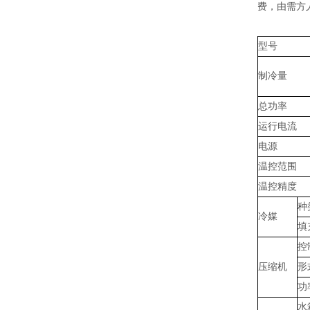
费，由需方
型号
制冷量
总功率
运行电流
电源
温控范围
温控精度
种
冷媒
填
控
压缩机
形
功
水