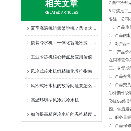
相关文章
7.自带冷
8.可满足
RELATED ARTICLES
备注：公司
一、产品质
夏季高温机组频繁跳机？风冷式冷水机降温保养技巧
1、产品的
撬装冷水机：一体化智能冷源，即装即用
2、对产品
二、产品价
工业冷冻机核心特点及应用价值
在同等竞争
三、交货期
风冷式冷水机组精细化养护指南
1、产品交
2、产品交
风冷式冷水机的故障问题要怎么解决
①外购件说
高温环境型风冷式冷水机
②提供易损
四、售后服
如何提高精密冷水机的温控精度以保证设备性能
1、服务目
2、产品保