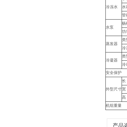
冷冻水
水
管
杨
水泵
功
类
蒸发器
冷
类
冷凝器
冷
安全保护
长
外型尺寸
宽
高
机组重量
产品