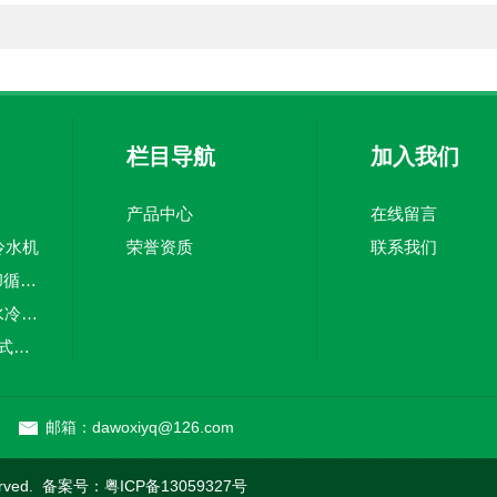
栏目导航
加入我们
产品中心
在线留言
冷水机
荣誉资质
联系我们
DW-LS-2500W冷却循环水系统
DW-LS-2KW循环水冷却系统
DW-5A冷水机风冷式冷水机
DW-LS-4F深圳实验室分体式冷水机
栋
邮箱：dawoxiyq@126.com
rved. 备案号：
粤ICP备13059327号