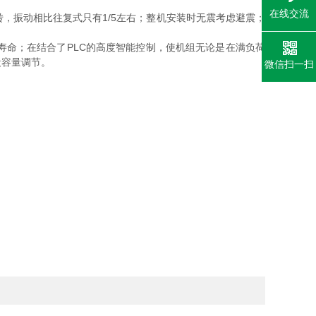
在线交流
，振动相比往复式只有1/5左右；整机安装时无震考虑避震；
命；在结合了PLC的高度智能控制，使机组无论是在满负荷
段容量调节。
微信扫一扫