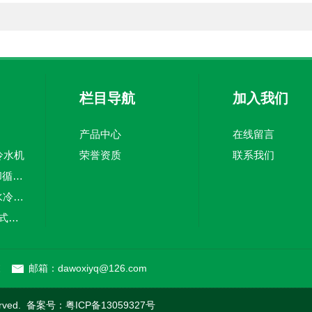
栏目导航
加入我们
产品中心
在线留言
冷水机
荣誉资质
联系我们
DW-LS-2500W冷却循环水系统
DW-LS-2KW循环水冷却系统
DW-5A冷水机风冷式冷水机
DW-LS-4F深圳实验室分体式冷水机
栋
邮箱：dawoxiyq@126.com
rved. 备案号：
粤ICP备13059327号