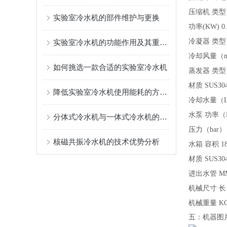
压缩机
类型
实验室冷水机的部件维护与更换
功率(KW)
0
冷凝器
类型
实验室冷水机的功能作用及其重要性
冷却风量（m
如何挑选一款合适的实验室冷水机
蒸发器
类型
材质
SUS3
降低实验室冷水机使用能耗的方法介绍
冷却水量（L
水泵
功率（
分体式冷水机与一体式冷水机的区别介绍
压力（bar）
核磁共振冷水机的技术优势分析
水箱
容积
1
材质
SUS3
进出水管
M
机械尺寸
长
机械重量
K
五：机器图