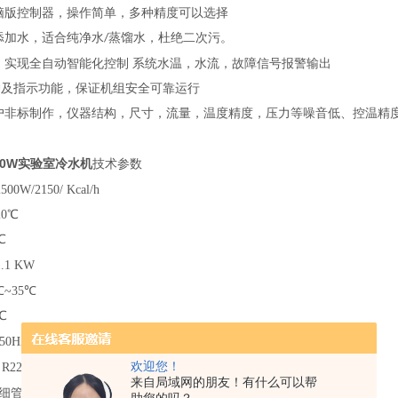
电脑版控制器，操作简单，多种精度可以选择
动添加水，适合纯净水
蒸馏水，杜绝二次污。
/
调，实现全自动智能化控制 系统水温，水流，故障信号报警输出
护及指示功能，保证机组安全可靠运行
客户非标制作，仪器结构，尺寸，流量，温度精度，压力等噪音低、控温精
00W
实验室冷水机
技术参数
0W/2150/
Kcal/h
0℃
℃
.1
KW
℃~35℃
℃
50HZ
欢迎您！
R22
来自局域网的朋友！有什么可以帮
细管