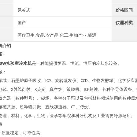
风冷式
价格区间
国产
仪器种类
医疗卫生,食品/农产品,化工,生物产业,能源
机介绍
绍
:
00W
实验室冷水机
是一种能提供恒温、恒流、恒压的冷却水设备。
域：
领域：石墨炉原子吸收、
、旋转蒸发仪、
、生物发酵罐、化学反应
ICP
CCD
电镜、
射线衍射、
荧光、真空炉、镀膜机、
刻蚀、各种半导体设备、
X
X
ICP
激光器（各种型号）、磁场、各种分子泵以及包括材料领域使用的各种需
核磁共振、超导磁共振、直线加速器、
、
光机
CT
X
物理，材料，化学，生物，医学等学院和科研机构及工业需要冷源场所。
点
术，质量稳定，可靠性高