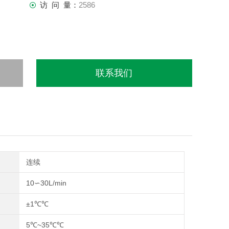
访 问 量：
2586
联系我们
连续
量
10∽30L/min
度
±1℃℃
5℃~35℃℃