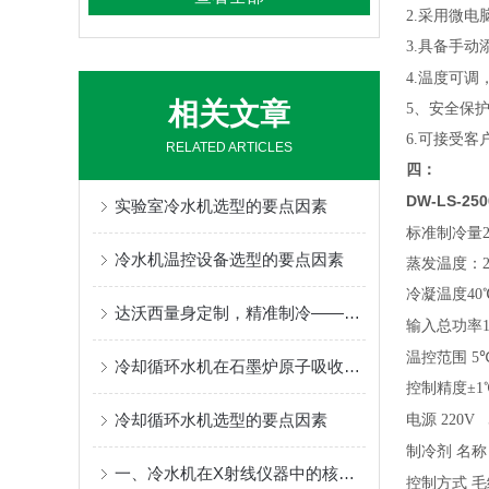
2.采用微
3.具备手
4.温度可
相关文章
5、安全保
6.可接受
RELATED ARTICLES
四：
DW-LS-25
实验室冷水机选型的要点因素
标准制冷量250
冷水机温控设备选型的要点因素
蒸发温度：2
冷凝温度40
达沃西量身定制，精准制冷——您的专属冷水机解决方案
输入总功率1
温控范围
5
冷却循环水机在石墨炉原子吸收光谱仪的作用
控制精度±1
冷却循环水机选型的要点因素
电源
220V 
制冷剂
名称
一、冷水机在X射线仪器中的核心应用
控制方式
毛