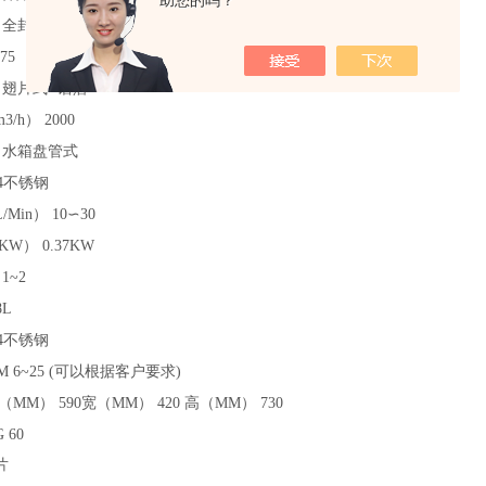
助您的吗？
全封闭
.75
翅片式+铝箔
3/h）
2000
水箱盘管式
04不锈钢
/Min）
10∽30
KW）
0.37KW
1~2
8L
04不锈钢
M
6~25 (可以根据客户要求)
（MM）
590宽（MM）
420
高（MM）
730
G
60
片