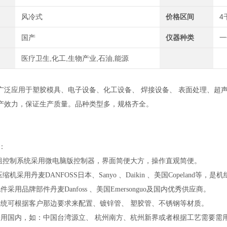
风冷式
价格区间
4
国产
仪器种类
一
医疗卫生,化工,生物产业,石油,能源
广泛应用于塑胶模具、电子设备
、
化工设备
、
焊接设备
、
表面处理
、
超
产效力，保证生产质量。品种类型多，规格齐全。
：
机组控制系统采用微电脑版控制器，界面简便大方，操作直观简便。
压缩机采用丹麦DANFOSS日本
、
Sanyo
、
D
a
ikin
、
美国Copeland等，
件采用品牌部件丹麦Danfoss
、
美国
Emerson
guo及国内优秀供应商。
系统可根据客户那边要求来配置
、
镀锌管
、
塑胶管
、
不锈钢等材质。
采用国内，如：中国台湾源立
、
杭州南方
、
杭州新界或者根据工艺需要需