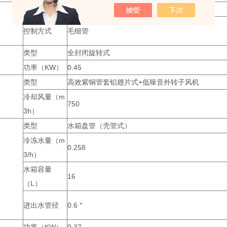
名称
R22(R134a/407c)
控制方式
毛细管
类型
全封闭旋转式
功率（KW）
0.45
类型
高效紫铜管套铝翅片式+低噪音外转子风机
冷却风量（m
750
3h）
类型
水箱盘管（壳管式）
冷冻水量（m
0.258
3/h）
水箱容量
16
（L）
进出水管径
0.6＂