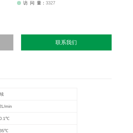
访 问 量：
3327
联系我们
续
2L/min
-0.1℃
-35℃