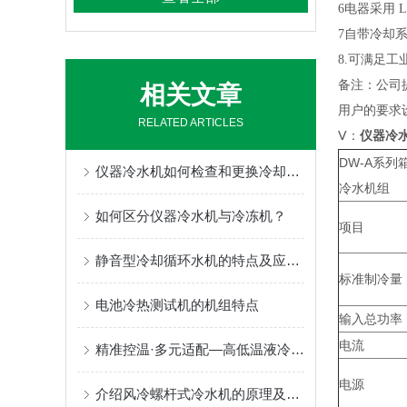
6电器采用 L
7自带冷却
8.可满足
备注：公司
相关文章
用户的要求
RELATED ARTICLES
Ⅴ：
仪器冷
DW-A系列
仪器冷水机如何检查和更换冷却液或冷媒
冷水机组
如何区分仪器冷水机与冷冻机？
项目 
静音型冷却循环水机的特点及应用领域介绍
标准制冷量
电池冷热测试机的机组特点
输入总功率
电流
精准控温·多元适配—高低温液冷测试机赋能多领域高质量发展
电源
介绍风冷螺杆式冷水机的原理及机组特点