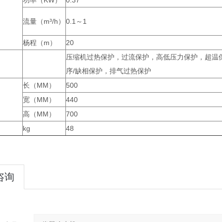
功率（KW）
0.37
流量（m³/h）
0.1～1
杨程（m）
20
压缩机过热保护，过流保护，高低压力保护，超温
序/缺相保护，排气过热保护
长（MM）
500
宽（MM）
440
高（MM）
700
kg
48
咨询