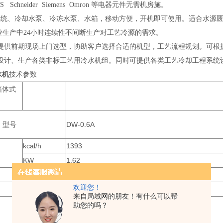
S S
chneider
S
iemens
O
mron
等电器元件无需机房施。
系统、冷却水泵、冷冻水泵、水箱，移动方便，开机即可使用。适合水源
工业生产中24小时连续性不间断生产对工艺冷源的需求。
提供前期现场上门选型，协助客户选择合适的机型，工艺流程规划。可根
设计、生产各类非标工艺用冷水机组。同时可提供各类工艺冷却工程系统
水
机
技术参数
箱体式
型号
DW-0.6A
kcal/h
1393
KW
1.62
KW
0.9
欢迎您！
A
4.5
来自局域网的朋友！有什么可以帮
助您的吗？
1PH-220V 50HZ