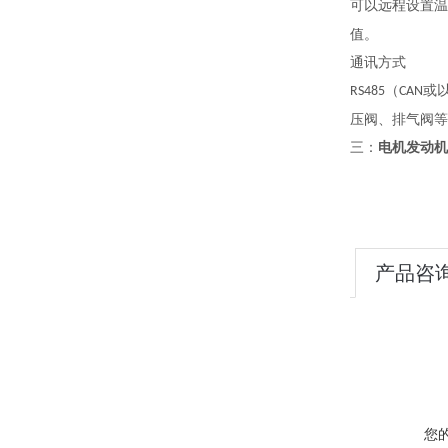
可以远程设置温
值。
通讯方式
（
或
RS485
CAN
压阀、排气阀等
三：
电机发动机
产品咨
您