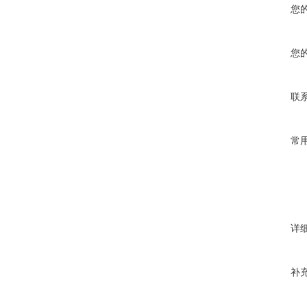
您
您
联
常
详
补