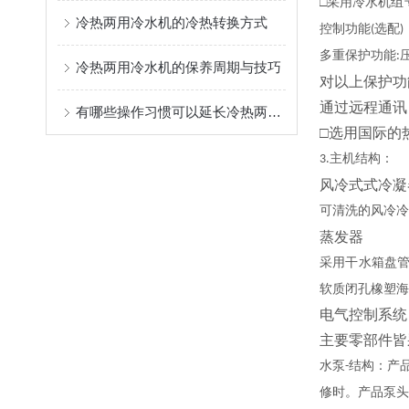
□采用冷水机组
冷热两用冷水机的冷热转换方式
控制功能
选配
(
)
多重保护功能
:
冷热两用冷水机的保养周期与技巧
对以上保护功
通过远程通讯
有哪些操作习惯可以延长冷热两用冷水机的使用寿命？
□选用国际的
主机结构：
3.
风冷式式冷凝
可清洗的风冷冷
蒸发器
采用干水箱盘
软质闭孔橡塑海
电气控制系统
主要零部件皆
水泵
结构：产
-
修时。产品泵头