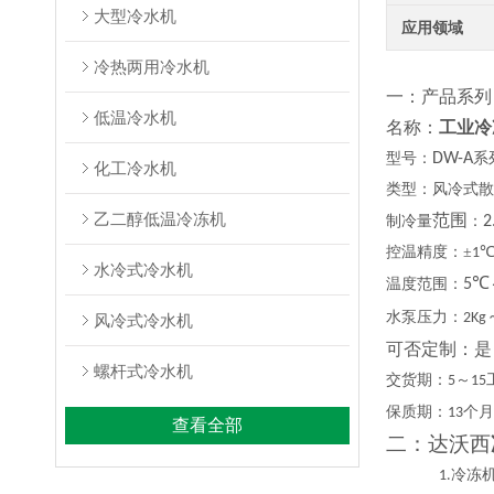
大型冷水机
应用领域
冷热两用冷水机
一：产品系列
低温冷水机
名称：
工业冷
型号：
DW-A
系
化工冷水机
类型：风冷式散
乙二醇低温冷冻机
范围
制冷量
：
2
控温精度：
±
1
水冷式冷水机
温度范围：
5℃
水泵压力：
2Kg
风冷式冷水机
可否定制：是
螺杆式冷水机
交货期：
～
5
15
保质期：
个月
13
查看全部
二：达沃西
冷冻
1.