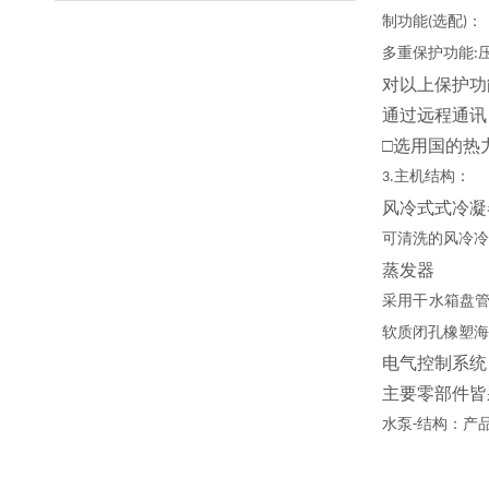
制功能
选配
：
(
)
多重保护功能
:
对以上保护功
通过远程通讯
□选用国的热
主机结构：
3.
风冷式式冷凝
可清洗的风冷冷
蒸发器
采用干水箱盘
软质闭孔橡塑海
电气控制系统
主要零部件皆
水泵
结构：产
-