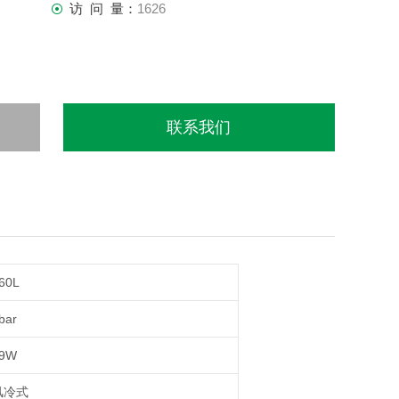
访 问 量：
1626
联系我们
60L
bar
9W
风冷式