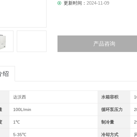
更新时间：
2024-11-09
产品咨询
介绍
达沃西
水箱容积
1
量
100L/min
循环泵压力
2
度
1℃
制冷量
2
5-35℃
冷却方式