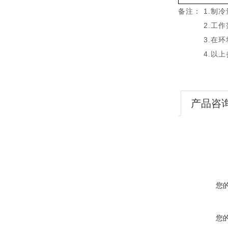
备注： 1.制
2.工作范围
3.在环境温
4.以上参数
产品咨
您
您