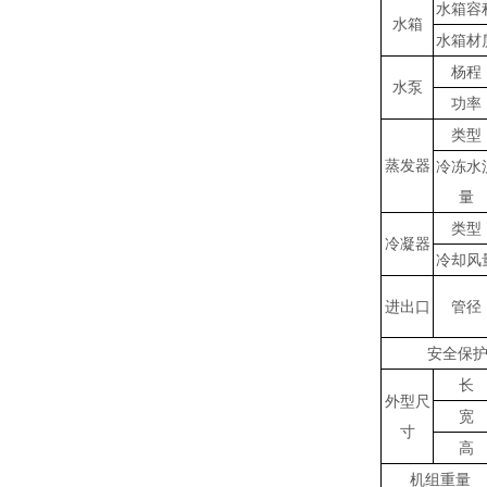
水箱容
水箱
水箱材
杨程
水泵
功率
类型
蒸发器
冷冻水
量
类型
冷凝器
冷却风
进出口
管径
安全保
长
外型尺
宽
寸
高
机组重量